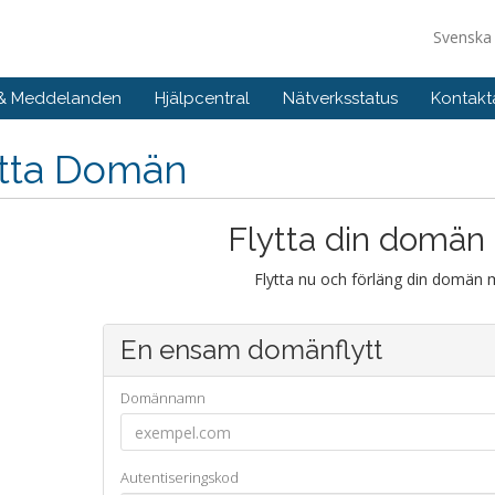
Svensk
 & Meddelanden
Hjälpcentral
Nätverksstatus
Kontakt
ytta Domän
Flytta din domän t
Flytta nu och förläng din domän 
En ensam domänflytt
Domännamn
Autentiseringskod