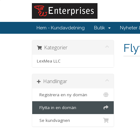
Hem - Kundavdelning
Butik
Nyheter
Fl
Kategorier
LexMea LLC
Handlingar
Registrera en ny domän
Flytta in en domän
Se kundvagnen