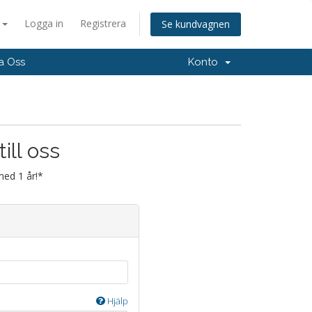
a
Logga in
Registrera
Se kundvagnen
a Oss
Konto
ill oss
med 1 år!*
Hjälp