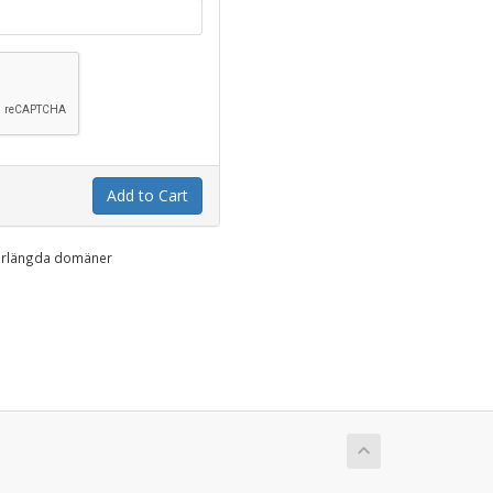
Add to Cart
 förlängda domäner