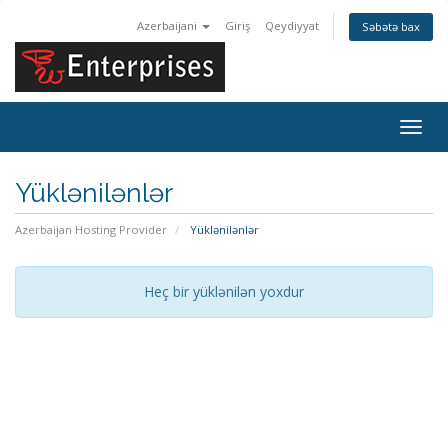
Azerbaijani
Giriş
Qeydiyyat
Səbətə bax
Naviq
keçid
Yüklənilənlər
Azerbaijan Hosting Provider
Yüklənilənlər
Heç bir yüklənilən yoxdur