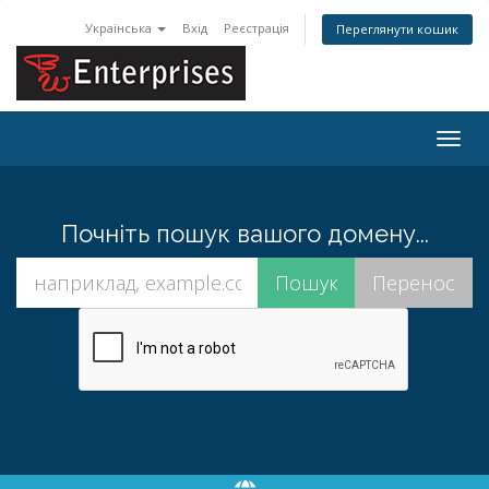
Українська
Вхід
Реєстрація
Переглянути кошик
Togg
navig
Почніть пошук вашого домену...