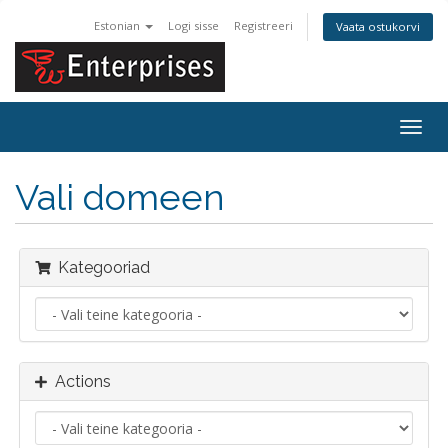
Estonian
Logi sisse
Registreeri
Vaata ostukorvi
Togg
navig
Vali domeen
Kategooriad
Actions